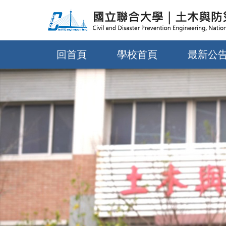
跳
到
主
要
回首頁
學校首頁
最新公
內
容
區