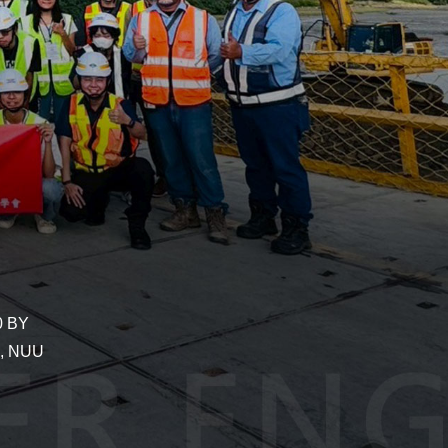
0 BY
g, NUU