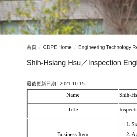
首頁
CDPE Home
Engineering Technology R
Shih-Hsiang Hsu／Inspection Eng
最後更新日期 :
2021-10-15
Name
Shih-Hs
Title
Inspect
So
Business Item
Ag