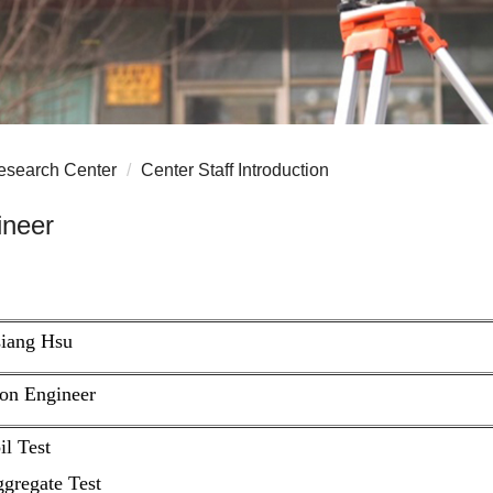
esearch Center
Center Staff Introduction
ineer
iang Hsu
ion Engineer
il Test
gregate Test