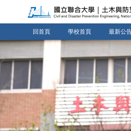
跳
到
主
要
回首頁
學校首頁
最新公
內
容
區