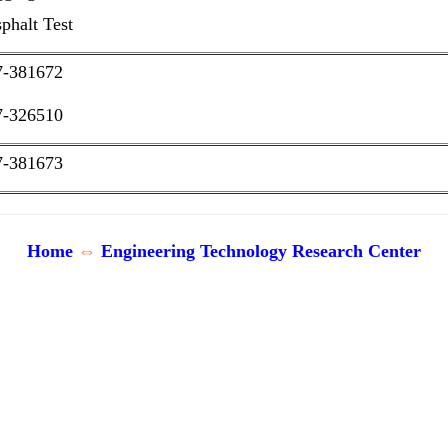
phalt Test
7-381672
7-326510
7-381673
Home
⇔
Engineering Technology Research Center