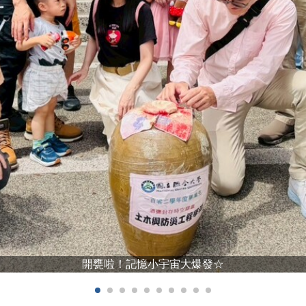
開甕啦！記憶小宇宙大爆發☆