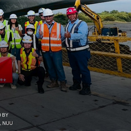
0 BY
g, NUU