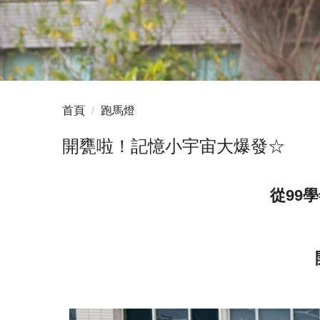
首頁
跑馬燈
開甕啦！記憶小宇宙大爆發☆
從99