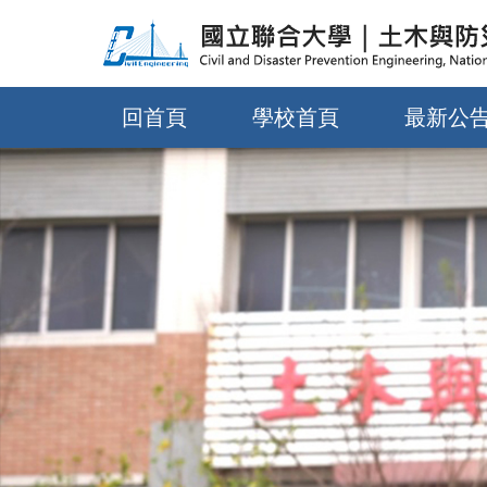
跳
到
主
要
回首頁
學校首頁
最新公
內
容
區