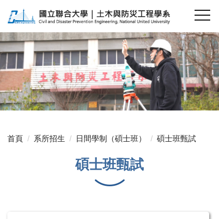
跳
到
主
要
內
容
區
首頁
系所招生
日間學制（碩士班）
碩士班甄試
碩士班甄試